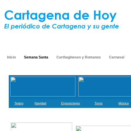
Inicio
Semana Santa
Carthagineses y Romanos
Carnaval
Teatro
Navidad
Exposiciones
Toros
Música