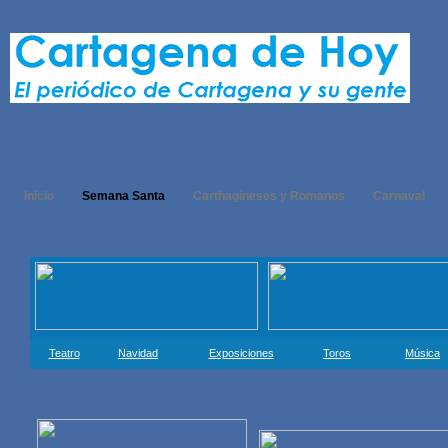
Inicio
Semana Santa
Carthagineses y Romanos
Carnaval
Teatro
Navidad
Exposiciones
Toros
Música