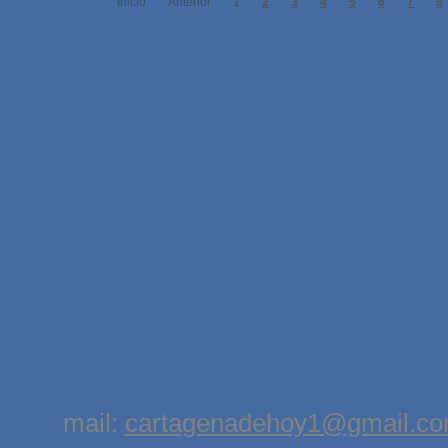
Inicio
Anterior
1
2
3
4
5
6
7
8
mail:
cartagenadehoy1@gmail.c