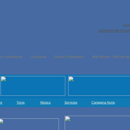
cart
ARCHIVO NOTICIAS
es y Romanos
Carnaval
Fiestas Populares
Mar Menor - Rincón de
es
Toros
Música
Servicios
Cartagena Norte