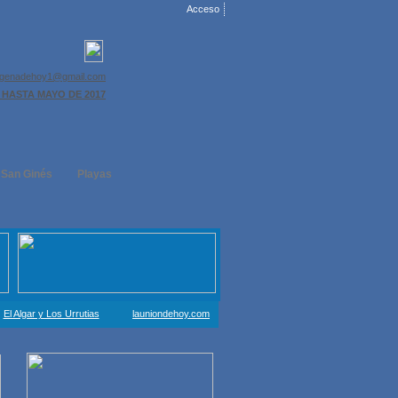
Acceso
agenadehoy1@gmail.com
 HASTA MAYO DE 2017
 San Ginés
Playas
El Algar y Los Urrutias
launiondehoy.com