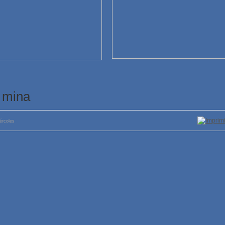
a mina
ércoles