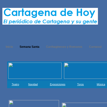
Inicio
Semana Santa
Carthagineses y Romanos
Carnaval
Teatro
Navidad
Exposiciones
Toros
Música