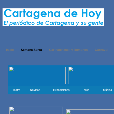
Inicio
Semana Santa
Carthagineses y Romanos
Carnaval
Teatro
Navidad
Exposiciones
Toros
Música