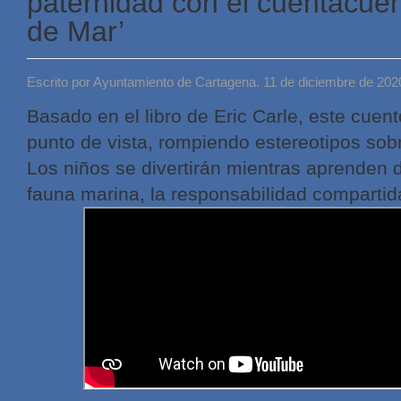
paternidad con el cuentacuen
de Mar’
Escrito por Ayuntamiento de Cartagena. 11 de diciembre de 202
Basado en el libro de Eric Carle, este cuen
punto de vista, rompiendo estereotipos sobr
Los niños se divertirán mientras aprenden 
fauna marina, la responsabilidad comparti