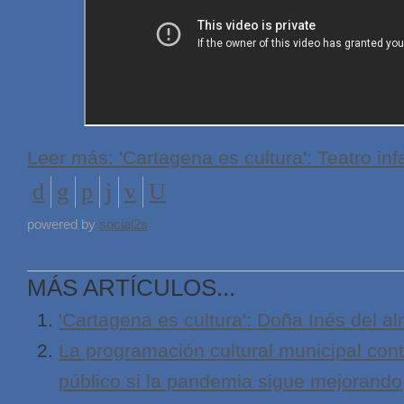
Leer más: 'Cartagena es cultura': Teatro infa
powered by
social2s
MÁS ARTÍCULOS...
'Cartagena es cultura': Doña Inés del a
La programación cultural municipal cont
público si la pandemia sigue mejorando