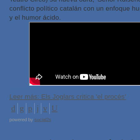
conflicto político catalán con un enfoque hum
y el humor ácido.
Leer más: Els Joglars critica 'el procés'
powered by
social2s