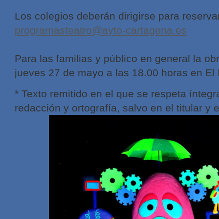
Los colegios deberán dirigirse para reservar
programasteatro@ayto-cartagena.es
Para las familias y público en general la o
jueves 27 de mayo a las 18.00 horas en El
* Texto remitido en el que se respeta ínteg
redacción y ortografía, salvo en el titular y e