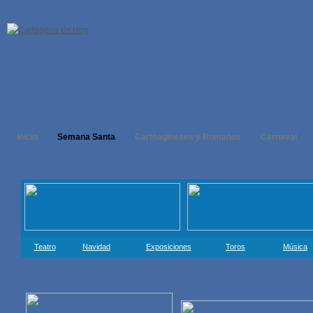
Inicio
Semana Santa
Carthagineses y Romanos
Carnaval
Teatro
Navidad
Exposiciones
Toros
Música