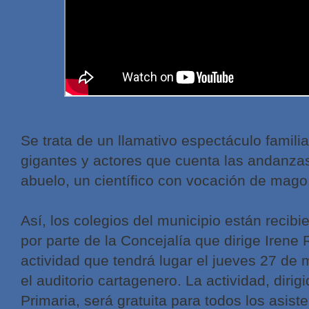
Se trata de un llamativo espectáculo famili
gigantes y actores que cuenta las andanzas
abuelo, un científico con vocación de mago
Así, los colegios del municipio están recibi
por parte de la Concejalía que dirige Irene 
actividad que tendrá lugar el jueves 27 de 
el auditorio cartagenero. La actividad, dirig
Primaria, será gratuita para todos los asiste