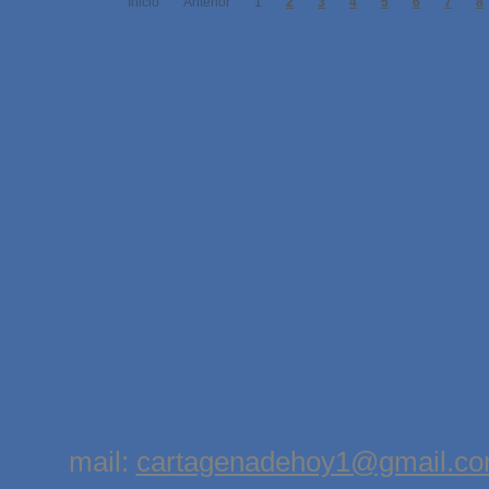
Inicio
Anterior
1
2
3
4
5
6
7
8
mail:
cartagenadehoy1@gmail.c