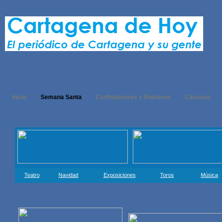
Inicio
Semana Santa
Carthagineses y Romanos
Carnaval
Teatro
Navidad
Exposiciones
Toros
Música